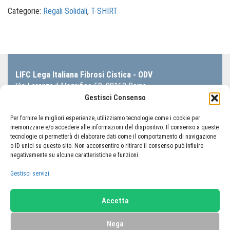
cime
quantità
LIFC Lega Italiana Fibrosi Cistica - ODV
Via Lorenzo il Magnifico 50, 00162 Roma
Codice Fiscale 80233410580
Gestisci Consenso
TORNA AL PORTALE LIFC
Per fornire le migliori esperienze, utilizziamo tecnologie come i cookie per
memorizzare e/o accedere alle informazioni del dispositivo. Il consenso a queste
Home
Carrello
Il mio account
tecnologie ci permetterà di elaborare dati come il comportamento di navigazione
Termini e condizioni
Privacy Policy
o ID unici su questo sito. Non acconsentire o ritirare il consenso può influire
negativamente su alcune caratteristiche e funzioni.
Cookie Policy (UE)
Gestisci servizi
© 2026 LIFC Lega Italiana Fibrosi Cistica - ODV, tutti i diritti sono
Accetta
riservati. |
Credits
Nega