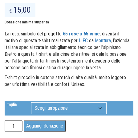
Donazione minima suggerita
La rosa, simbolo del progetto
65 rose x 65
cime
, diventa il
motivo di questa t-shirt realizzata per
LIFC
da
Montura
, l’azienda
italiana specializzata in abbigliamento tecnico per l’alpinismo.
Dietro a questa t-shirt e alle cime che ritrae, si cela la passione
per l’alta quota di tanti nostri sostenitori e il desiderio delle
persone con fibrosi cistica di raggiungere la vetta.
T-shirt girocollo in cotone stretch di alta qualità, molto leggero
per un’ottima vestibilità e confort. Unisex.
Taglia
T-
Aggiungi donazione
SHIRT
65
rose
Categorie:
Regali Solidali
,
T-SHIRT
x
65