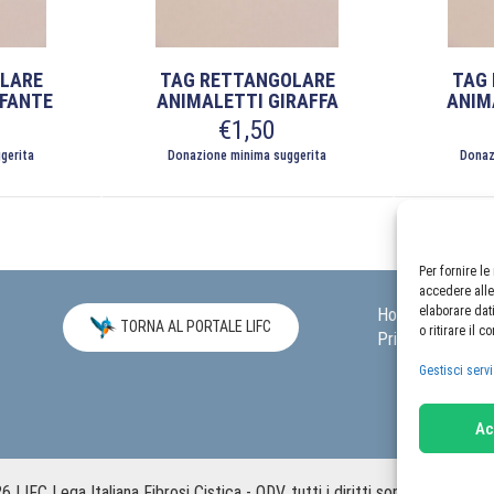
LARE
TAG RETTANGOLARE
TAG
EFANTE
ANIMALETTI GIRAFFA
ANIM
€
1,50
gerita
Donazione minima suggerita
Donaz
Per fornire l
accedere alle
elaborare dat
Home
Carrel
TORNA AL PORTALE LIFC
o ritirare il 
Privacy Policy
Gestisci servi
Ac
 LIFC Lega Italiana Fibrosi Cistica - ODV, tutti i diritti sono riservati. |
C