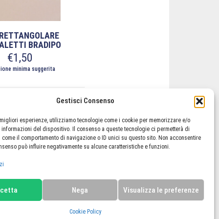
 RETTANGOLARE
ALETTI BRADIPO
€
1,50
ione minima suggerita
Gestisci Consenso
e migliori esperienze, utilizziamo tecnologie come i cookie per memorizzare e/o
 informazioni del dispositivo. Il consenso a queste tecnologie ci permetterà di
i come il comportamento di navigazione o ID unici su questo sito. Non acconsentire
lo
Il mio account
Termini e condizioni
consenso può influire negativamente su alcune caratteristiche e funzioni.
Cookie Policy (UE)
zi
cetta
Nega
Visualizza le preferenze
Cookie Policy
redits