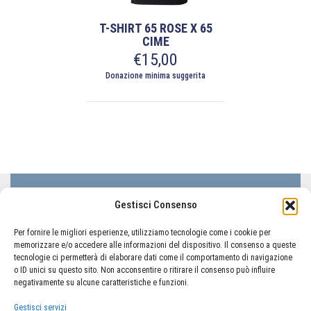
T-SHIRT 65 ROSE X 65
CIME
€
15,00
Donazione minima suggerita
Questo
prodotto
ha
più
varianti.
Le
opzioni
LIFC Lega Italiana Fibrosi Cistica - ODV
Gestisci Consenso
possono
Via Lorenzo il Magnifico 50, 00162 Roma
essere
Codice Fiscale 80233410580
Per fornire le migliori esperienze, utilizziamo tecnologie come i cookie per
scelte
memorizzare e/o accedere alle informazioni del dispositivo. Il consenso a queste
nella
tecnologie ci permetterà di elaborare dati come il comportamento di navigazione
pagina
o ID unici su questo sito. Non acconsentire o ritirare il consenso può influire
del
negativamente su alcune caratteristiche e funzioni.
TORNA AL PORTALE LIFC
prodotto
Gestisci servizi