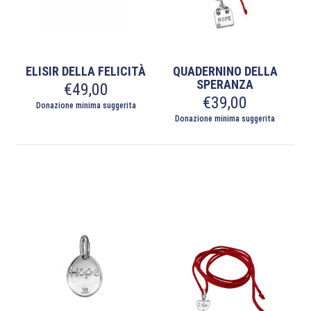
ELISIR DELLA FELICITÀ
QUADERNINO DELLA
SPERANZA
€
49,00
€
39,00
Donazione minima suggerita
Donazione minima suggerita
Questo
prodotto
ha
più
varianti.
Le
opzioni
possono
essere
scelte
nella