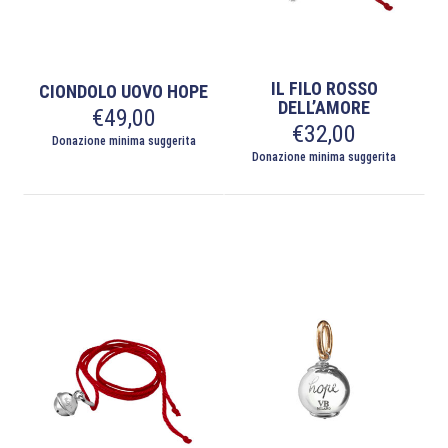
pagina
del
prodotto
IL FILO ROSSO
CIONDOLO UOVO HOPE
DELL’AMORE
€
49,00
€
32,00
Donazione minima suggerita
Donazione minima suggerita