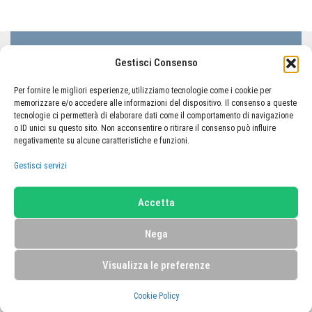
LIFC Lega Italiana Fibrosi Cistica - ODV
Gestisci Consenso
Via Lorenzo il Magnifico 50, 00162 Roma
Codice Fiscale 80233410580
Per fornire le migliori esperienze, utilizziamo tecnologie come i cookie per
memorizzare e/o accedere alle informazioni del dispositivo. Il consenso a queste
tecnologie ci permetterà di elaborare dati come il comportamento di navigazione
o ID unici su questo sito. Non acconsentire o ritirare il consenso può influire
negativamente su alcune caratteristiche e funzioni.
TORNA AL PORTALE LIFC
Gestisci servizi
Home
Carrello
Il mio account
Accetta
Termini e condizioni
Privacy Policy
Cookie Policy (UE)
Nega
Visualizza le preferenze
© 2026 LIFC Lega Italiana Fibrosi Cistica - ODV, tutti i diritti sono
riservati. |
Credits
Cookie Policy