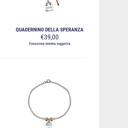
QUADERNINO DELLA SPERANZA
€
39,00
Donazione minima suggerita
Questo
prodotto
ha
più
varianti.
Le
opzioni
possono
essere
scelte
nella
pagina