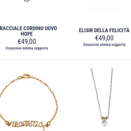
RACCIALE CORDINO UOVO
ELISIR DELLA FELICITÀ
HOPE
€
49,00
€
49,00
Donazione minima suggerita
Donazione minima suggerita
to
otto
nti.
oni
ono
re
te
na