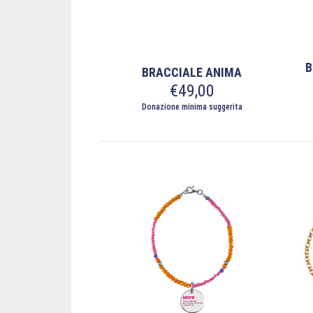
B
BRACCIALE ANIMA
€
49,00
Donazione minima suggerita
Ques
prod
ha
più
varia
Le
opzi
poss
esse
scel
nella
pagi