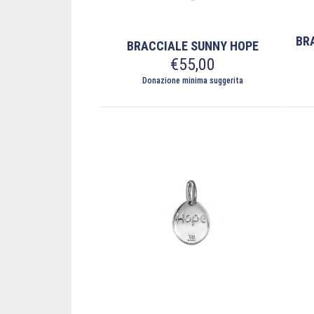
del
prod
BRA
BRACCIALE SUNNY HOPE
€
55,00
Donazione minima suggerita