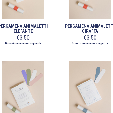
PERGAMENA ANIMALETTI
PERGAMENA ANIMALETT
ELEFANTE
GIRAFFA
€
3,50
€
3,50
Donazione minima suggerita
Donazione minima suggerita
to
Questo
otto
prodotto
ha
più
nti.
varianti.
Le
oni
opzioni
ono
possono
re
essere
te
scelte
nella