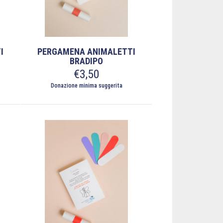
I
PERGAMENA ANIMALETTI
BRADIPO
€
3,50
Donazione minima suggerita
Questo
prodotto
ha
più
varianti.
Le
opzioni
possono
essere
scelte
nella