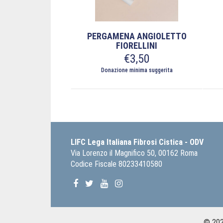
pagina
pagi
del
del
prodotto
prod
PERGAMENA ANGIOLETTO
FIORELLINI
€
3,50
Donazione minima suggerita
Ques
Questo
prod
prodotto
ha
ha
più
più
varia
varianti.
Le
LIFC Lega Italiana Fibrosi Cistica - ODV
Le
opzi
Via Lorenzo il Magnifico 50, 00162 Roma
opzioni
poss
Codice Fiscale 80233410580
possono
esse
essere
scel
scelte
nella
nella
pagi
pagina
del
del
prod
© 2026