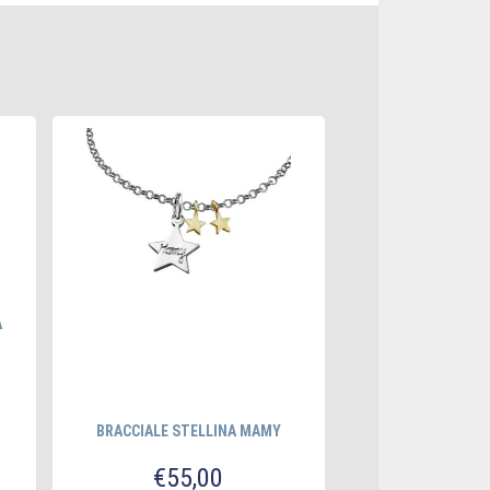
A
BRACCIALE STELLINA MAMY
BRACCIALE C
€
55,00
€
50