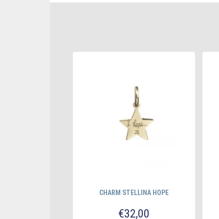
ANGELO GUARDIANO
 LIBERTÀ
CHARM STELLINA HOPE
5,00
€
32,00