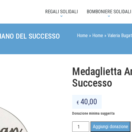
REGALI SOLIDALI
BOMBONIERE SOLIDALI
IANO DEL SUCCESSO
Home
»
Home
»
Valeria Bugatt
Medaglietta A
Successo
40,00
€
Donazione minima suggerita
Medaglietta
Aggiungi donazione
Angelo