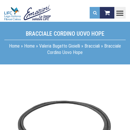
.
BRACCIALE CORDINO UOVO HOPE
Home
»
Home
»
Valeria Bugatto Gioielli
»
Bracciali
»
Bracciale
Cordino Uovo Hope