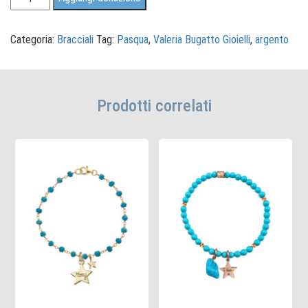
Cordino
Uovo
Hope
Categoria:
Bracciali
Tag:
Pasqua
,
Valeria Bugatto Gioielli
,
argento
quantità
Prodotti correlati