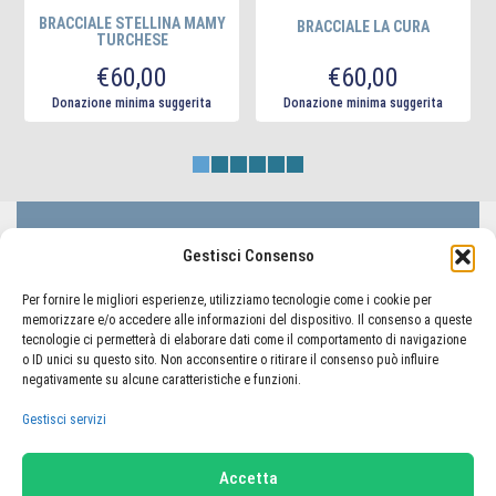
BRACCIALE STELLINA MAMY
BRACCIALE LA CURA
TURCHESE
€
60,00
€
60,00
Donazione minima suggerita
Donazione minima suggerita
LIFC Lega Italiana Fibrosi Cistica - ODV
Gestisci Consenso
Via Lorenzo il Magnifico 50, 00162 Roma
Codice Fiscale 80233410580
Per fornire le migliori esperienze, utilizziamo tecnologie come i cookie per
memorizzare e/o accedere alle informazioni del dispositivo. Il consenso a queste
tecnologie ci permetterà di elaborare dati come il comportamento di navigazione
o ID unici su questo sito. Non acconsentire o ritirare il consenso può influire
TORNA AL PORTALE LIFC
negativamente su alcune caratteristiche e funzioni.
Gestisci servizi
Home
Carrello
Il mio account
Termini e condizioni
Privacy Policy
Accetta