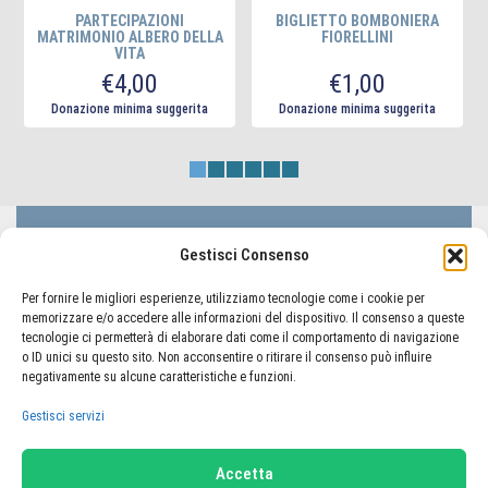
PARTECIPAZIONI
BIGLIETTO BOMBONIERA
MATRIMONIO ALBERO DELLA
FIORELLINI
VITA
Questo
€
4,00
€
1,00
prodotto
ha
Donazione minima suggerita
Donazione minima suggerita
più
varianti.
Le
opzioni
possono
essere
LIFC Lega Italiana Fibrosi Cistica - ODV
Gestisci Consenso
scelte
Via Lorenzo il Magnifico 50, 00162 Roma
nella
Codice Fiscale 80233410580
Per fornire le migliori esperienze, utilizziamo tecnologie come i cookie per
pagina
memorizzare e/o accedere alle informazioni del dispositivo. Il consenso a queste
tecnologie ci permetterà di elaborare dati come il comportamento di navigazione
del
o ID unici su questo sito. Non acconsentire o ritirare il consenso può influire
prodotto
negativamente su alcune caratteristiche e funzioni.
TORNA AL PORTALE LIFC
Gestisci servizi
Home
Carrello
Il mio account
Accetta
Termini e condizioni
Privacy Policy