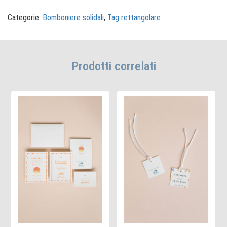
Animaletti
Elefante
Categorie:
Bomboniere solidali
,
Tag rettangolare
quantità
Prodotti correlati