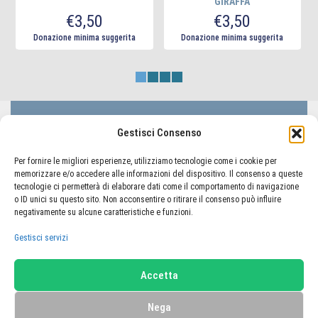
GIRAFFA
Questo
Questo
€
3,50
€
3,50
prodotto
prodotto
ha
Donazione minima suggerita
Donazione minima suggerita
ha
più
più
varianti.
varianti.
Le
Le
opzioni
opzioni
possono
possono
essere
LIFC Lega Italiana Fibrosi Cistica - ODV
Gestisci Consenso
essere
scelte
Via Lorenzo il Magnifico 50, 00162 Roma
scelte
nella
Codice Fiscale 80233410580
Per fornire le migliori esperienze, utilizziamo tecnologie come i cookie per
nella
pagina
memorizzare e/o accedere alle informazioni del dispositivo. Il consenso a queste
pagina
tecnologie ci permetterà di elaborare dati come il comportamento di navigazione
del
o ID unici su questo sito. Non acconsentire o ritirare il consenso può influire
del
prodotto
negativamente su alcune caratteristiche e funzioni.
TORNA AL PORTALE LIFC
prodotto
Gestisci servizi
Home
Carrello
Il mio account
Accetta
Termini e condizioni
Privacy Policy
Cookie Policy (UE)
Nega