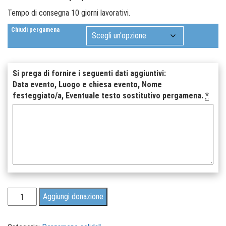
Tempo di consegna 10 giorni lavorativi.
Chiudi pergamena
Si prega di fornire i seguenti dati aggiuntivi:
Data evento, Luogo e chiesa evento, Nome
festeggiato/a, Eventuale testo sostitutivo pergamena.
*
Pergamena
Aggiungi donazione
Angioletto
con
cuore