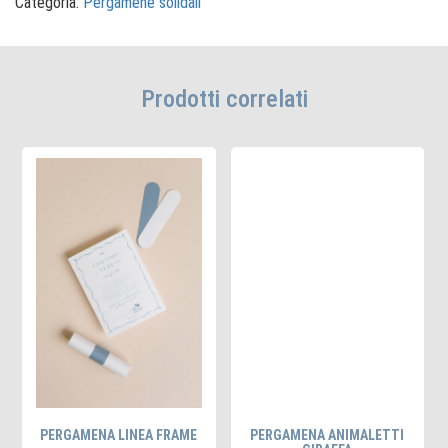
Categoria:
Pergamene solidali
quantità
Prodotti correlati
PERGAMENA LINEA FRAME
PERGAMENA ANIMALETTI