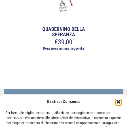
QUADERNINO DELLA
SPERANZA
€
39,00
Donazione minima suggerita
Questo
prodotto
ha
più
varianti.
Le
opzioni
LIFC Lega Italiana Fibrosi Cistica - ODV
Gestisci Consenso
possono
Via Lorenzo il Magnifico 50, 00162 Roma
essere
Codice Fiscale 80233410580
Per fornire le migliori esperienze, utilizziamo tecnologie come i cookie per
scelte
memorizzare e/o accedere alle informazioni del dispositivo. Il consenso a queste
nella
tecnologie ci permetterà di elaborare dati come il comportamento di navigazione