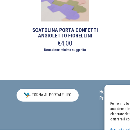
SCATOLINA PORTA CONFETTI
ANGIOLETTO FIORELLINI
€
4,00
Donazione minima suggerita
Questo
prodotto
ha
più
varianti.
Home
Carrel
Le
TORNA AL PORTALE LIFC
Privacy Policy
opzioni
Per fornire l
possono
accedere alle
essere
elaborare dat
scelte
o ritirare il 
nella
Gestisci servi