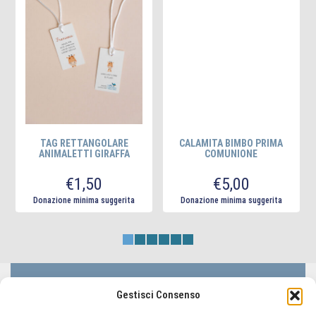
TAG RETTANGOLARE
CALAMITA BIMBO PRIMA
ANIMALETTI GIRAFFA
COMUNIONE
€
1,50
€
5,00
Donazione minima suggerita
Donazione minima suggerita
LIFC Lega Italiana Fibrosi Cistica - ODV
Gestisci Consenso
Via Lorenzo il Magnifico 50, 00162 Roma