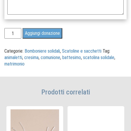
Scatolina
Aggiungi donazione
porta
confetti
Animaletti
Categorie:
Bomboniere solidali
,
Scatoline e sacchetti
Tag:
Giraffa
animaletti
,
cresima
,
comunione
,
battesimo
,
scatolina solidale
,
quantità
matrimonio
Prodotti correlati