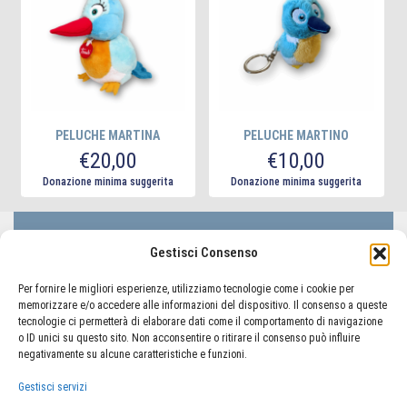
PELUCHE MARTINA
PELUCHE MARTINO
€
20,00
€
10,00
Donazione minima suggerita
Donazione minima suggerita
LIFC Lega Italiana Fibrosi Cistica - ODV
Gestisci Consenso
Via Lorenzo il Magnifico 50, 00162 Roma
Codice Fiscale 80233410580
Per fornire le migliori esperienze, utilizziamo tecnologie come i cookie per
memorizzare e/o accedere alle informazioni del dispositivo. Il consenso a queste
tecnologie ci permetterà di elaborare dati come il comportamento di navigazione
o ID unici su questo sito. Non acconsentire o ritirare il consenso può influire
negativamente su alcune caratteristiche e funzioni.
TORNA AL PORTALE LIFC
Gestisci servizi