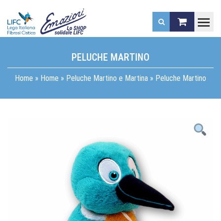
.
PELUCHE MARTINO
Home
»
Home
»
Peluche Martino e Martina
»
Peluche Martino